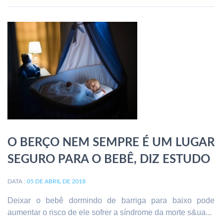
O BERÇO NEM SEMPRE É UM LUGAR
SEGURO PARA O BEBÊ, DIZ ESTUDO
DATA :
05 DE ABRIL DE 2018
Deixar o bebê dormindo de barriga para baixo pode
aumentar o risco de ele sofrer a síndrome da morte s&ua...