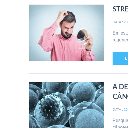
STR
DATA :
23
Em estu
regener
L
A D
CÂN
DATA :
23
Pesquis
câncer