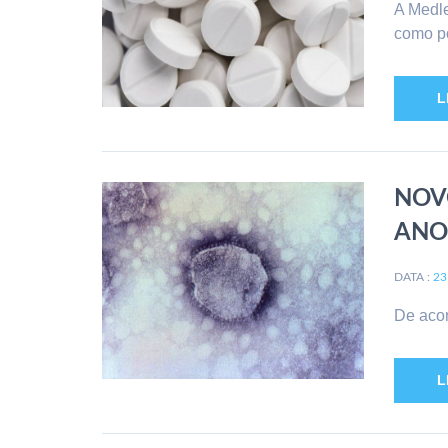
A Medle
como po
L
NOV
ANO
DATA :
23
De acor
L