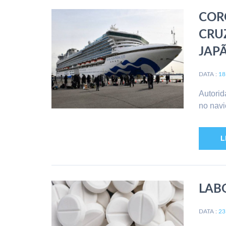
COR
CRU
JAP
DATA :
18
Autorid
no navi
L
LAB
DATA :
23